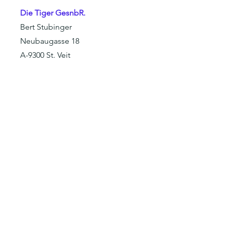
Die Tiger GesnbR.
Bert Stubinger
Neubaugasse 18
A-9300 St. Veit
+43 (0) 664 /
34 033 88
office@dietiger.at
Vorname
Nachname