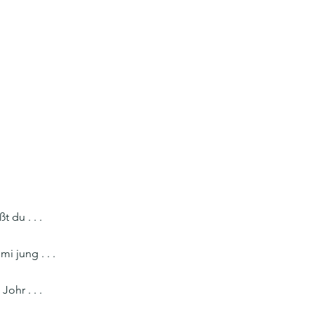
t du . . .
mi jung . . .
ohr . . .