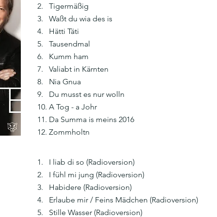
2. Tigermäßig
3. Waßt du wia des is
4. Hätti Täti
5. Tausendmal
6. Kumm ham
7. Valiabt in Kärnten
8. Nia Gnua
9. Du musst es nur wolln
10. A Tog - a Johr
11. Da Summa is meins 2016
12. Zommholtn
1. I liab di so (Radioversion)
2. I fühl mi jung (Radioversion)
3. Habidere (Radioversion)
4. Erlaube mir / Feins Mädchen (Radioversion)
5. Stille Wasser (Radioversion)