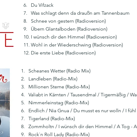
6. Du Vifzack
7. Was schlagt denn da draußn am Tannenbaum
8. Schnee von gestern (Radioversion)
9. Übern Glantalboden (Radioversion)
10. I wünsch dir den Himmel (Radioversion)
11. Wohl in der Wiederschwing (Radioversion)
12. Die erste Liebe (Radioversion)
1. Scheanes Wetter (Radio Mix)
2. Landleben (Radio-Mix)
3. Millionen Sterne (Radio-Mix)
4. Valiabt in Kärnten / Tausendmal / Tigermäßig / Waß
5. Nimmerleinstag (Radio-Mix)
6. Endlich / Nia Gnua / Du musst es nur wolln / I fühl 
7. Tigerland (Radio-Mix)
8. Zommholtn / I wünsch dir den Himmel / A Tog - A J
9. Rock`n Roll Lady (Radio-Mix)